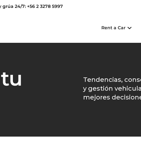
y grúa 24/7: +56 2 3278 5997
Rent a Car
 tu
Tendencias, consej
y gestión vehicul
mejores decisione