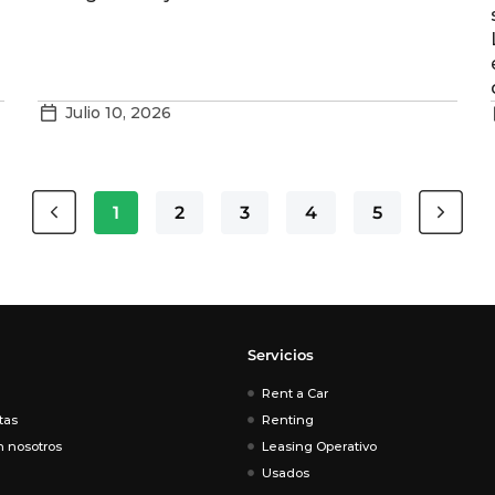
Julio 10, 2026
1
2
3
4
5
Servicios
Rent a Car
tas
Renting
n nosotros
Leasing Operativo
Usados