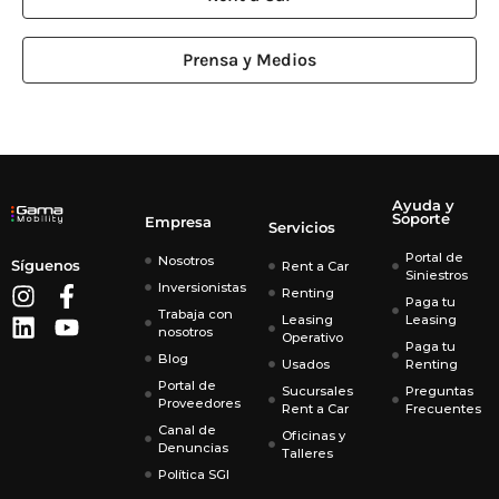
Prensa y Medios
Ayuda y
Soporte
Empresa
Servicios
Portal de
Nosotros
Síguenos
Rent a Car
Siniestros
Inversionistas
Renting
Paga tu
Trabaja con
Leasing
Leasing
nosotros
Operativo
Paga tu
Blog
Usados
Renting
Portal de
Sucursales
Preguntas
Proveedores
Rent a Car
Frecuentes
Canal de
Oficinas y
Denuncias
Talleres
Política SGI