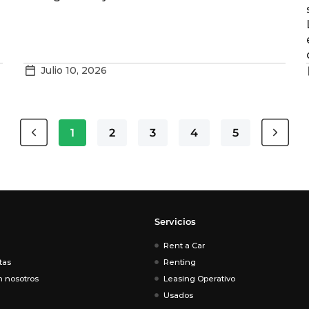
Julio 10, 2026
1
2
3
4
5
Servicios
Rent a Car
tas
Renting
n nosotros
Leasing Operativo
Usados