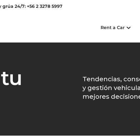
y grúa 24/7: +56 2 3278 5997
Rent a Car
 tu
Tendencias, consej
y gestión vehicul
mejores decisione