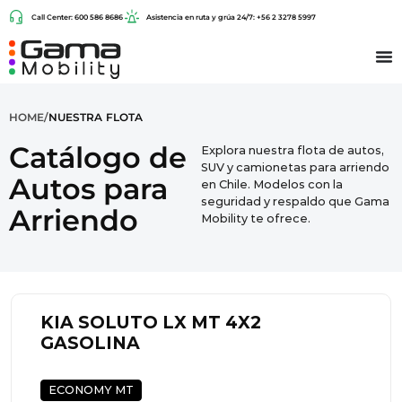
Call Center: 600 586 8686
Asistencia en ruta y grúa 24/7: +56 2 3278 5997
HOME
/
NUESTRA FLOTA
Catálogo de
Explora nuestra flota de autos,
SUV y camionetas para arriendo
Autos para
en Chile. Modelos con la
seguridad y respaldo que Gama
Arriendo
Mobility te ofrece.
KIA SOLUTO LX MT 4X2
GASOLINA
ECONOMY MT