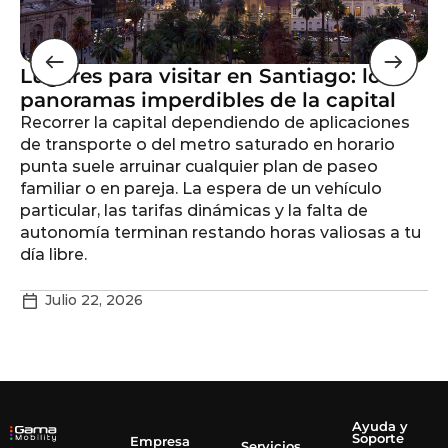
Lugares para visitar en Santiago: los
Lo
panoramas imperdibles de la capital
V
Recorrer la capital dependiendo de aplicaciones
Vi
de transporte o del metro saturado en horario
pl
punta suele arruinar cualquier plan de paseo
co
familiar o en pareja. La espera de un vehículo
vi
particular, las tarifas dinámicas y la falta de
ga
autonomía terminan restando horas valiosas a tu
cl
día libre.
fo
Julio 22, 2026
Ayuda y
Soporte
Empresa
Servicios