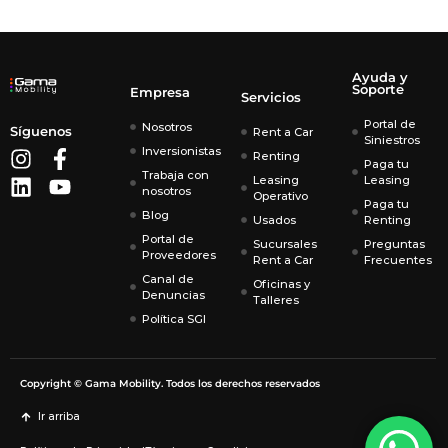
Ayuda y
Soporte
Empresa
Servicios
Portal de
Nosotros
Síguenos
Rent a Car
Siniestros
Inversionistas
Renting
Paga tu
Trabaja con
Leasing
Leasing
nosotros
Operativo
Paga tu
Blog
Usados
Renting
Portal de
Sucursales
Preguntas
Proveedores
Rent a Car
Frecuentes
Canal de
Oficinas y
Denuncias
Talleres
Política SGI
Copyright © Gama Mobility. Todos los derechos reservados
Ir arriba