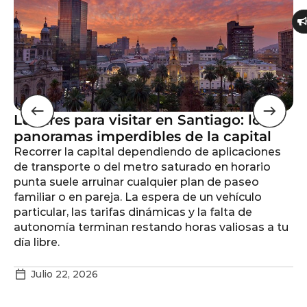
Lugares para visitar en Santiago: los
Lo
panoramas imperdibles de la capital
V
Recorrer la capital dependiendo de aplicaciones
Vi
de transporte o del metro saturado en horario
pl
punta suele arruinar cualquier plan de paseo
co
familiar o en pareja. La espera de un vehículo
vi
particular, las tarifas dinámicas y la falta de
ga
autonomía terminan restando horas valiosas a tu
cl
día libre.
fo
Julio 22, 2026