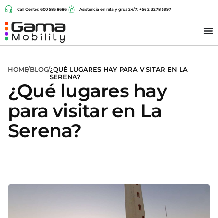
Call Center: 600 586 8686
Asistencia en ruta y grúa 24/7: +56 2 3278 5997
HOME
/
BLOG
/
¿QUÉ LUGARES HAY PARA VISITAR EN LA
SERENA?
¿Qué lugares hay
para visitar en La
Serena?