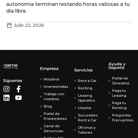
autonomía terminan restando horas valiosas a tu
cl
día libre.
fo
Julio 22, 2026
Ayuda y
Soporte
Empresa
Servicios
Portal de
Nosotros
Síguenos
Rent a Car
Siniestros
Inversionistas
Renting
Paga tu
Trabaja con
Leasing
Leasing
nosotros
Operativo
Paga tu
Blog
Usados
Renting
Portal de
Sucursales
Preguntas
Proveedores
Rent a Car
Frecuentes
Canal de
Oficinas y
Denuncias
Talleres