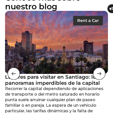
nuestro blog
Rent a Car
Lugares para visitar en Santiago: los
Lo
panoramas imperdibles de la capital
V
Recorrer la capital dependiendo de aplicaciones
Vi
de transporte o del metro saturado en horario
pl
punta suele arruinar cualquier plan de paseo
co
familiar o en pareja. La espera de un vehículo
vi
particular, las tarifas dinámicas y la falta de
ga