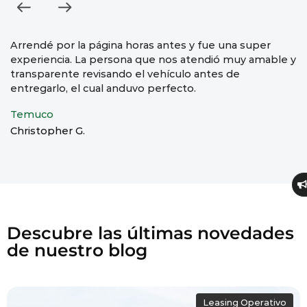
Arrendé por la página horas antes y fue una super
M
experiencia. La persona que nos atendió muy amable y
rá
transparente revisando el vehículo antes de
A
entregarlo, el cual anduvo perfecto.
Ca
Temuco
Christopher G.
Descubre las últimas novedades
de nuestro blog
Leasing Operativo