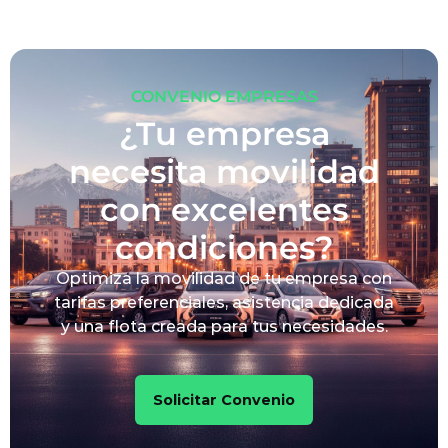
CONVENIO EMPRESAS
¿Tu empresa
necesita movilidad
con excelentes
condiciones?
Optimiza la movilidad de tu empresa con
tarifas preferenciales, asistencia dedicada
y una flota creada para tus necesidades.
Solicitar Convenio