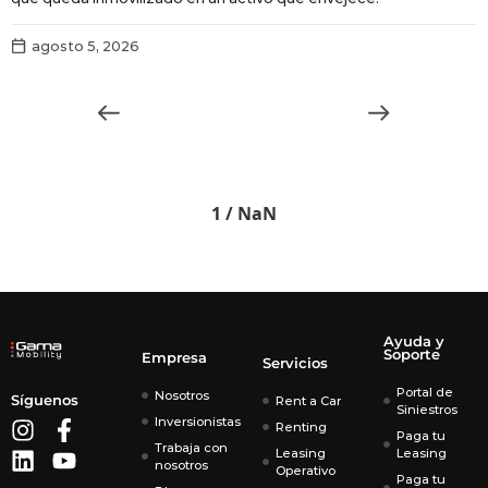
r
agosto 5, 2026
1 / NaN
Ayuda y
Soporte
Empresa
Servicios
Portal de
Nosotros
Síguenos
Rent a Car
Siniestros
Inversionistas
Renting
Paga tu
Trabaja con
Leasing
Leasing
nosotros
Operativo
Paga tu