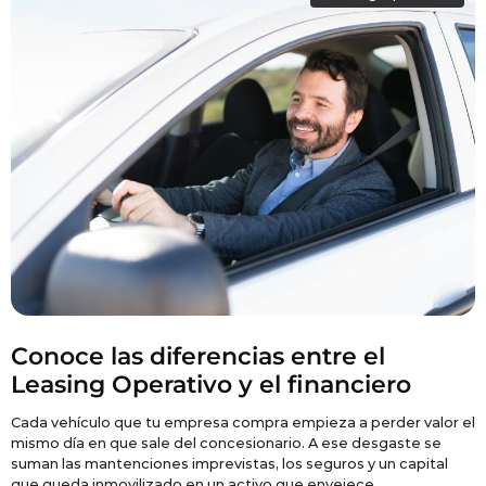
Conoce las diferencias entre el
Leasing Operativo y el financiero
Cada vehículo que tu empresa compra empieza a perder valor el
R
mismo día en que sale del concesionario. A ese desgaste se
o
suman las mantenciones imprevistas, los seguros y un capital
p
que queda inmovilizado en un activo que envejece.
p