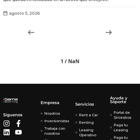
r
agosto 5, 2026
1 / NaN
Ayuda y
Soporte
Empresa
Servicios
Portal de
Nosotros
Síguenos
Rent a Car
Siniestros
Inversionistas
Renting
Paga tu
Trabaja con
Leasing
Leasing
nosotros
Operativo
Paga tu