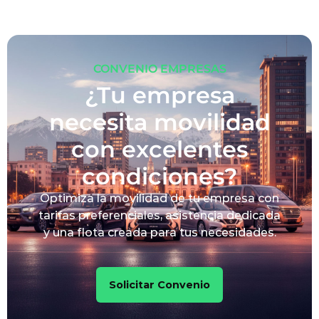
CONVENIO EMPRESAS
¿Tu empresa
necesita movilidad
con excelentes
condiciones?
Optimiza la movilidad de tu empresa con
tarifas preferenciales, asistencia dedicada
y una flota creada para tus necesidades.
Solicitar Convenio