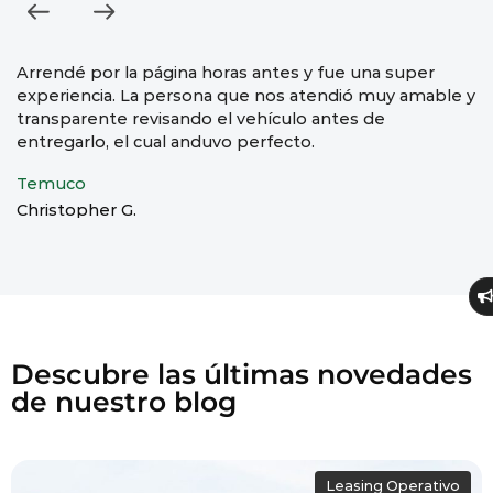
Arrendé por la página horas antes y fue una super
M
experiencia. La persona que nos atendió muy amable y
rá
transparente revisando el vehículo antes de
A
entregarlo, el cual anduvo perfecto.
Ca
Temuco
Christopher G.
Descubre las últimas novedades
de nuestro blog
Leasing Operativo