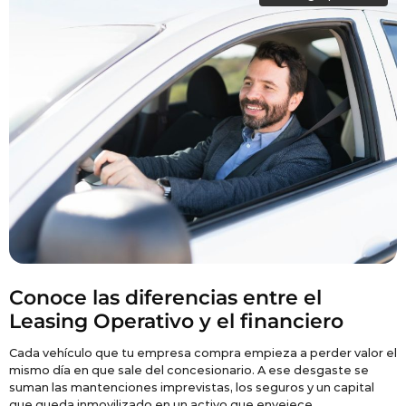
Conoce las diferencias entre el
Leasing Operativo y el financiero
Cada vehículo que tu empresa compra empieza a perder valor el
R
mismo día en que sale del concesionario. A ese desgaste se
o
suman las mantenciones imprevistas, los seguros y un capital
p
que queda inmovilizado en un activo que envejece.
p