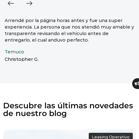
Arrendé por la página horas antes y fue una super
M
experiencia. La persona que nos atendió muy amable y
rá
transparente revisando el vehículo antes de
A
entregarlo, el cual anduvo perfecto.
Ca
Temuco
Christopher G.
Descubre las últimas novedades
de nuestro blog
Leasing Operativo