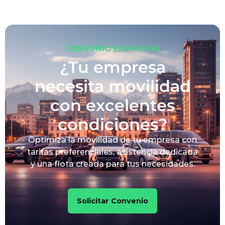
CONVENIO EMPRESAS
¿Tu empresa
necesita movilidad
con excelentes
condiciones?
Optimiza la movilidad de tu empresa con
tarifas preferenciales, asistencia dedicada
y una flota creada para tus necesidades.
Solicitar Convenio