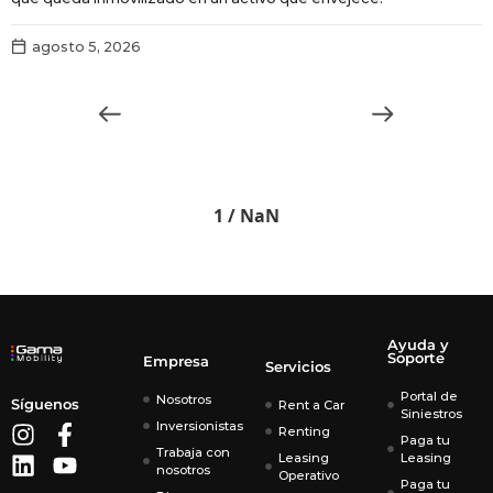
r
agosto 5, 2026
1 / NaN
Ayuda y
Soporte
Empresa
Servicios
Portal de
Nosotros
Síguenos
Rent a Car
Siniestros
Inversionistas
Renting
Paga tu
Trabaja con
Leasing
Leasing
nosotros
Operativo
Paga tu