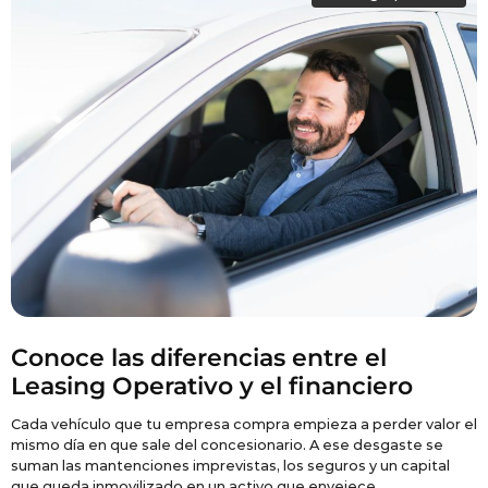
Conoce las diferencias entre el
Leasing Operativo y el financiero
Cada vehículo que tu empresa compra empieza a perder valor el
R
mismo día en que sale del concesionario. A ese desgaste se
o
suman las mantenciones imprevistas, los seguros y un capital
p
que queda inmovilizado en un activo que envejece.
p