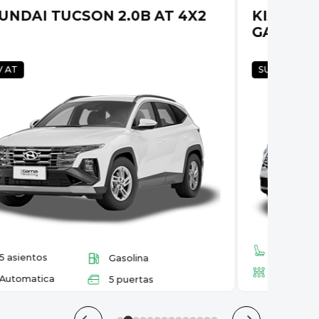
UNDAI TUCSON 2.0B AT 4X2
KIA SPO
GASOLIN
V AT
SUV AT AWD
5 asiento
5 asientos
Gasolina
Automati
Automatica
5 puertas